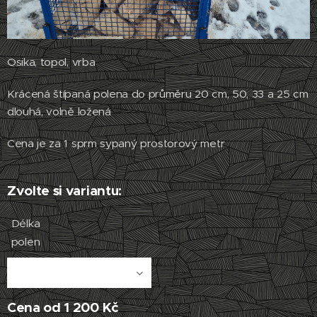
Osika, topol, vrba
Krácená štípaná polena do průměru 20 cm, 50, 33 a 25 cm
dlouhá, volně ložená
Cena je za 1 sprm sypaný prostorový metr
Zvolte si variantu:
Délka
polen
Cena od
1 200
Kč